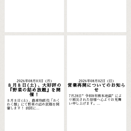
2026年08月03日 (月)
2026年08月02日 (日)
８月８日(土)、大好評の
営業再開についてのお知ら
『野菜の詰め放題』を開
せ
催！
7月28日”令和8年熊本地震”によ
り被災された皆様へ心よりお見舞
８月８日(土)、農産物直売「わく
い申し上げます。...
わく館」にて野菜の詰め放題を開
催します！ 前回に...