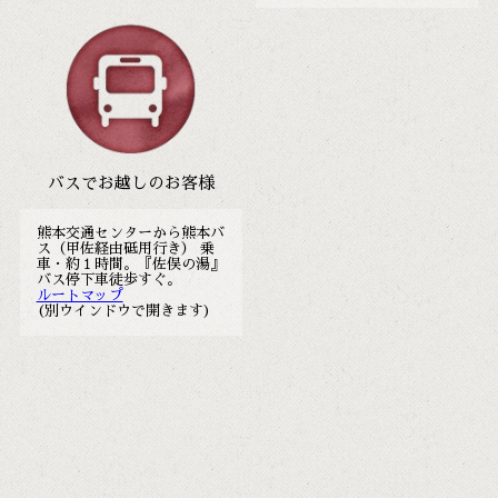
バスでお越しのお客様
熊本交通センターから熊本バ
ス（甲佐経由砥用行き） 乗
車・約１時間。『佐俣の湯』
バス停下車徒歩すぐ。
ルートマップ
(別ウインドウで開きます)