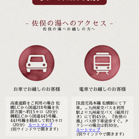
- 佐俣の湯へのアクセス -
佐俣の湯へお越しの方へ
お車でお越しのお客様
電車でお越しのお客様
高速道路をご利用の場合 松
JR鹿児島本線 松橋駅にて下
橋I.Cから国道218号線を矢
車。→九州産交バスを利用
部方面へ約15キロ（20分）
駅より九州産交バス（砥用行
御船I.Cから国道445号線、
き）にて約45分。 『佐俣の
443号線を経由して約15キロ
湯』バス停下車徒歩すぐ。タ
（20分）
ルートマップ
クシーの場合は約30分。
(別ウインドウで開きます)
ルートマップ
(別ウインドウで開きます)