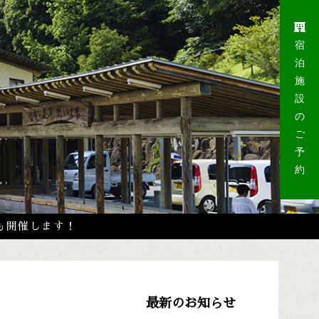
宿
泊
施
設
の
ご
予
約
月も開催します！
最新のお知らせ