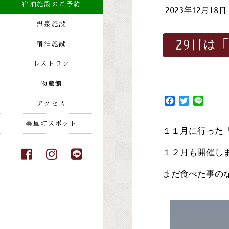
宿泊施設のご予約
2023年12月1
温泉施設
29日は
宿泊施設
レストラン
物産館
Facebook
Twitter
Line
アクセス
美里町スポット
１１月に行った「
１２月も開催し
まだ食べた事の