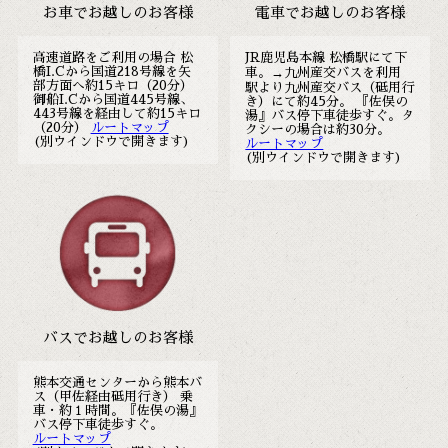
お車でお越しのお客様
電車でお越しのお客様
高速道路をご利用の場合 松
JR鹿児島本線 松橋駅にて下
橋I.Cから国道218号線を矢
車。→九州産交バスを利用
部方面へ約15キロ（20分）
駅より九州産交バス（砥用行
御船I.Cから国道445号線、
き）にて約45分。 『佐俣の
443号線を経由して約15キロ
湯』バス停下車徒歩すぐ。タ
（20分）
ルートマップ
クシーの場合は約30分。
(別ウインドウで開きます)
ルートマップ
(別ウインドウで開きます)
バスでお越しのお客様
熊本交通センターから熊本バ
ス（甲佐経由砥用行き） 乗
車・約１時間。『佐俣の湯』
バス停下車徒歩すぐ。
ルートマップ