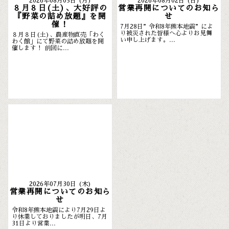
2026年08月03日 (月)
2026年08月02日 (日)
８月８日(土)、大好評の
営業再開についてのお知ら
『野菜の詰め放題』を開
せ
催！
7月28日”令和8年熊本地震”によ
り被災された皆様へ心よりお見舞
８月８日(土)、農産物直売「わく
い申し上げます。...
わく館」にて野菜の詰め放題を開
催します！ 前回に...
2026年07月30日 (木)
営業再開についてのお知ら
せ
令和8年熊本地震により7月29日よ
り休業しておりましたが明日、7月
31日より営業...