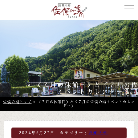
togg
navi
» ＜７月の休館日＞と＜７月の
イベントカレンダー＞
佐俣の湯トップ
» ＜７月の休館日＞と＜７月の佐俣の湯イベントカレン
ダー＞
2024年6月27日｜カテゴリー：
お知らせ