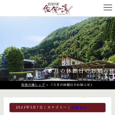
togg
navi
» ＜５月の休館日のお知ら
佐俣の湯トップ
» ＜５月の休館日のお知らせ＞
2023年5月7日｜カテゴリー：
お知らせ