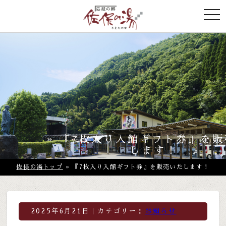
togg
navi
» 『7枚入り入館ギフト券』を
します！
佐俣の湯トップ
» 『7枚入り入館ギフト券』を販売いたします！
2025年6月21日｜カテゴリー：
お知らせ