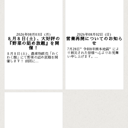
2026年08月03日 (月)
2026年08月02日 (日)
８月８日(土)、大好評の
営業再開についてのお知ら
『野菜の詰め放題』を開
せ
催！
7月28日”令和8年熊本地震”によ
り被災された皆様へ心よりお見舞
８月８日(土)、農産物直売「わく
い申し上げます。...
わく館」にて野菜の詰め放題を開
催します！ 前回に...