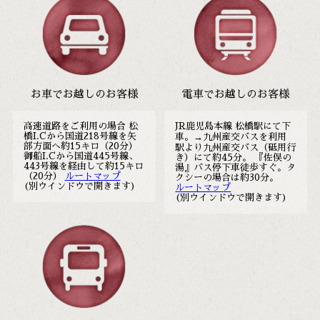
お車でお越しのお客様
電車でお越しのお客様
高速道路をご利用の場合 松
JR鹿児島本線 松橋駅にて下
橋I.Cから国道218号線を矢
車。→九州産交バスを利用
部方面へ約15キロ（20分）
駅より九州産交バス（砥用行
御船I.Cから国道445号線、
き）にて約45分。 『佐俣の
443号線を経由して約15キロ
湯』バス停下車徒歩すぐ。タ
（20分）
ルートマップ
クシーの場合は約30分。
(別ウインドウで開きます)
ルートマップ
(別ウインドウで開きます)