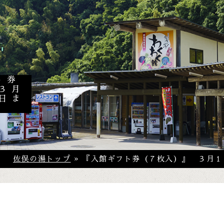
ト券
３月
日ま
佐俣の湯トップ
» 『入館ギフト券（７枚入）』 ３月