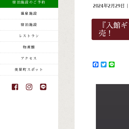
宿泊施設のご予約
2024年2月29
温泉施設
『入館ギ
宿泊施設
売！
レストラン
物産館
アクセス
Facebook
Twitter
Line
美里町スポット