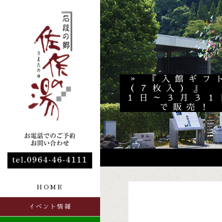
» 『入館ギフ
（７枚入）』 
１日～３月３１
で販売！
HOME
イベント情報