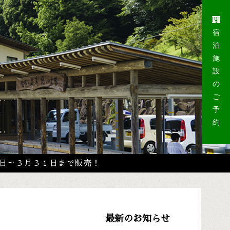
宿
泊
施
設
の
ご
予
約
１日～３月３１日まで販売！
最新のお知らせ